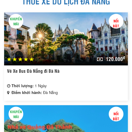
THUÊ XE DU LỊCH ĐÀ NẴNG
KHUYẾN
NỔI
MÃI
BẬT
đ
120.000
Vé Xe Bus Đà Nẵng đi Bà Nà
Thời lượng:
1 Ngày
Điểm khởi hành:
Đà Nẵng
KHUYẾN
NỔI
MÃI
BẬT