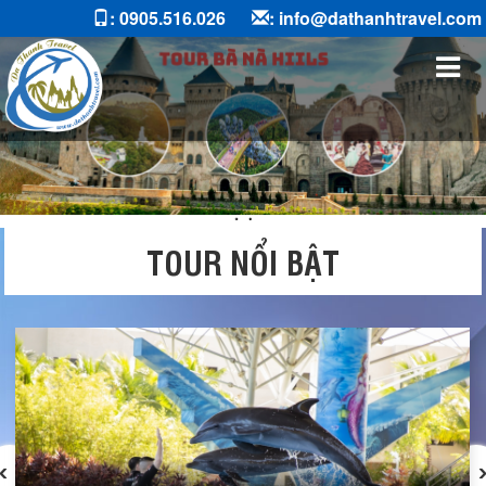
: 0905.516.026
: info@dathanhtravel.com
TOUR NỔI BẬT
‹