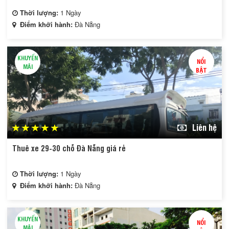
Thời lượng:
1 Ngày
Điểm khởi hành:
Đà Nẵng
KHUYẾN
NỔI
MÃI
BẬT
Liên hệ
Thuê xe 29-30 chỗ Đà Nẵng giá rẻ
Thời lượng:
1 Ngày
Điểm khởi hành:
Đà Nẵng
KHUYẾN
NỔI
MÃI