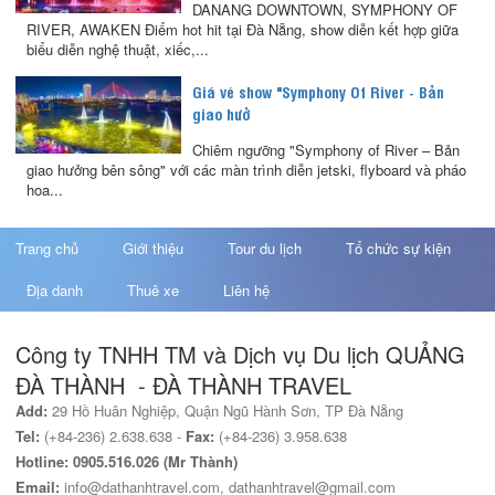
DANANG DOWNTOWN, SYMPHONY OF
RIVER, AWAKEN Điểm hot hit tại Đà Nẵng, show diễn kết hợp giữa
biểu diễn nghệ thuật, xiếc,...
Giá vé show "Symphony Of River - Bản
giao hưở
Chiêm ngưỡng "Symphony of River – Bản
giao hưởng bên sông" với các màn trình diễn jetski, flyboard và pháo
hoa...
Trang chủ
Giới thiệu
Tour du lịch
Tổ chức sự kiện
Địa danh
Thuê xe
Liên hệ
Công ty TNHH TM và Dịch vụ Du lịch QUẢNG
ĐÀ THÀNH - ĐÀ THÀNH TRAVEL
Add:
29 Hồ Huân Nghiệp, Quận Ngũ Hành Sơn, TP Đà Nẵng
Tel:
(+84-236) 2.638.638 -
Fax:
(+84-236) 3.958.638
Hotline: 0905.516.026 (Mr Thành)
Email:
info@dathanhtravel.com, dathanhtravel@gmail.com