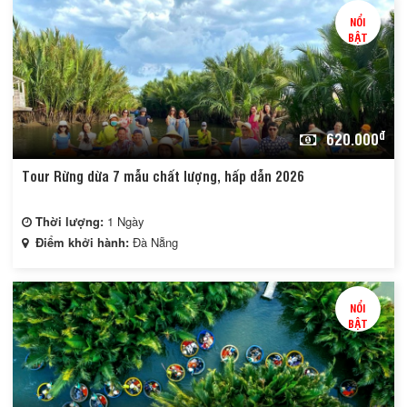
NỔI
BẬT
đ
620.000
Tour Rừng dừa 7 mẫu chất lượng, hấp dẫn 2026
Thời lượng:
1 Ngày
Điểm khởi hành:
Đà Nẵng
NỔI
BẬT