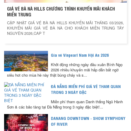
GIÁ VÉ BÀ NÀ HILLS CHƯƠNG TRÌNH KHUYẾN MÃI KHÁCH
MIỀN TRUNG
CẬP NHẬT GIÁ VÉ BÀ NÀ HILLS KHUYẾN MÃI THÁNG 03/2026,
KHUYẾN MÃI GIÁ VÉ BÀ NÀ CHO KHÁCH MIỀN TRUNG TÂY
NGUYÊN 2026,CAP T
Gía vé Vinpearl Nam Hội An 2026
Khởi động những ngày đầu xuân Bính Ngọ
2026 nhiều khuyến mãi hấp dẫn bất ngờ
siêu hot cho mùa hè này thật bùng cháy và s...
ĐÀ NẴNG MIẾN PHÍ GIÁ VÉ THAM QUAN
TRONG 3 NGÀY ĐẶC
Miễn phí tham quan Danh thắng Ngũ Hành
Sơn & các bảo tàng tại Đà Nẵng trong 3 ngày đặc biệt!...
DANANG DOWNTOWN - SHOW SYMPHONY
OF RIVER