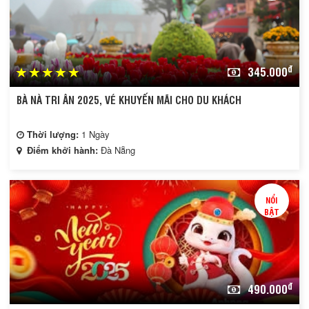
đ
345.000
BÀ NÀ TRI ÂN 2025, VÉ KHUYẾN MÃI CHO DU KHÁCH
Thời lượng:
1 Ngày
Điểm khởi hành:
Đà Nẵng
NỔI
BẬT
đ
490.000