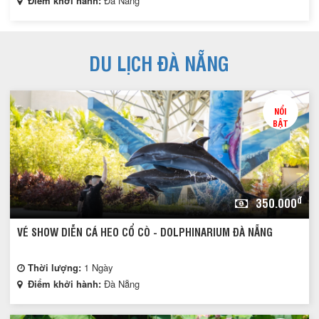
Điểm khởi hành:
Đà Nẵng
DU LỊCH ĐÀ NẴNG
NỔI
BẬT
đ
350.000
VÉ SHOW DIỄN CÁ HEO CỔ CÒ - DOLPHINARIUM ĐÀ NẴNG
Thời lượng:
1 Ngày
Điểm khởi hành:
Đà Nẵng