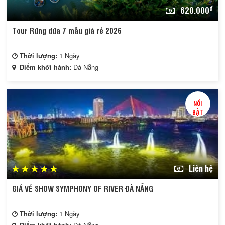
đ
620.000
Tour Rừng dừa 7 mẫu giá rẻ 2026
Thời lượng:
1 Ngày
Điểm khởi hành:
Đà Nẵng
NỔI
BẬT
Liên hệ
GIÁ VÉ SHOW SYMPHONY OF RIVER ĐÀ NẴNG
Thời lượng:
1 Ngày