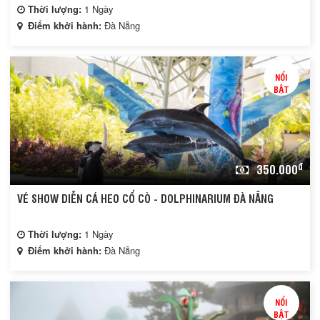
Thời lượng:
1 Ngày
Điểm khởi hành:
Đà Nẵng
NỔI
BẬT
đ
350.000
VÉ SHOW DIỄN CÁ HEO CỔ CÒ - DOLPHINARIUM ĐÀ NẴNG
Thời lượng:
1 Ngày
Điểm khởi hành:
Đà Nẵng
NỔI
BẬT