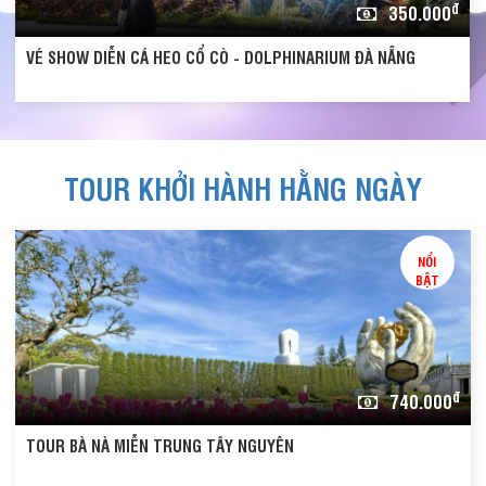
đ
3.090.000
Tour Đà Nẵng Nghệ An về cội nguồn 3 ngày 2 đêm
TOUR KHỞI HÀNH HẰNG NGÀY
NỔI
BẬT
đ
740.000
TOUR BÀ NÀ MIỄN TRUNG TÂY NGUYÊN