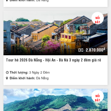
NỔI
BẬT
đ
2.870.000
Tour hè 2026 Đà Nẵng - Hội An - Bà Nà 3 ngày 2 đêm giá rẻ
Thời lượng:
3 Ngày 2 Đêm
Điểm khởi hành:
Đà Nẵng
NỔI
BẬT