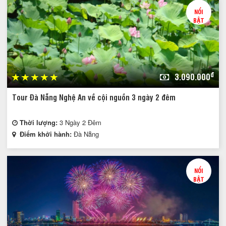
NỔI
BẬT
đ
3.090.000
Tour Đà Nẵng Nghệ An về cội nguồn 3 ngày 2 đêm
Thời lượng:
3 Ngày 2 Đêm
Điểm khởi hành:
Đà Nẵng
NỔI
BẬT